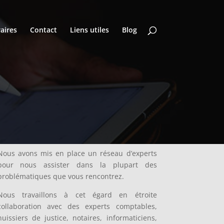
aires
Contact
Liens utiles
Blog
Nous avons mis en place un réseau d’experts
pour nous assister dans la plupart des
problématiques que vous rencontrez.
Nous travaillons à cet égard en étroite
collaboration avec des experts comptables,
huissiers de justice, notaires, informaticiens,