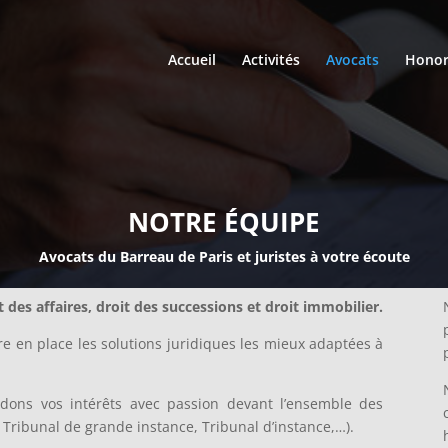
Accueil
Activités
Avocats
Honor
NOTRE ÉQUIPE
Avocats du Barreau de Paris et juristes à votre écoute
des affaires, droit des successions et droit immobilier.
e en place les solutions juridiques les mieux adaptées à
dons vos intérêts avec passion devant l’ensemble des
 Tribunal de grande instance, Tribunal d’instance,…).