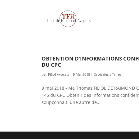
OBTENTION D’INFORMATIONS CONFID
DU CPC
par
Filiol Avocats
|
9 Mai 2018
|
Droit des affaires
9 mai 2018 - Me Thomas FILIOL DE RAIMOND Obte
145 du CPC Obtenir des informations confidenti
soupçonnait une autre de...