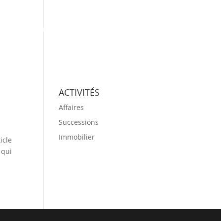
aires
Contact
Liens utiles
Blog
ACTIVITÉS
5
Affaires
Successions
Immobilier
icle
 qui